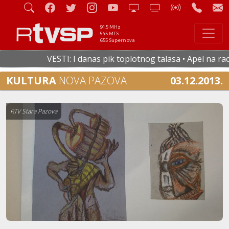
91.5 MHz
545 MTS
655 Supernova
VESTI: I danas pik toplotnog talasa • Apel na racio
KULTURA
NOVA PAZOVA
03.12.2013.
RTV Stara Pazova