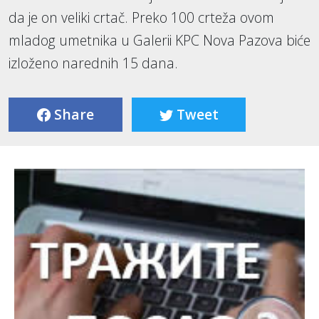
da je on veliki crtač. Preko 100 crteža ovom
mladog umetnika u Galerii KPC Nova Pazova biće
izloženo narednih 15 dana.
Share
Tweet