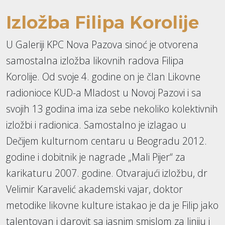
Izložba Filipa Korolije
U Galeriji KPC Nova Pazova sinoć je otvorena
samostalna izložba likovnih radova Filipa
Korolije. Od svoje 4. godine on je član Likovne
radionioce KUD-a Mladost u Novoj Pazovi i sa
svojih 13 godina ima iza sebe nekoliko kolektivnih
izložbi i radionica. Samostalno je izlagao u
Dečijem kulturnom centaru u Beogradu 2012.
godine i dobitnik je nagrade „Mali Pijer“ za
karikaturu 2007. godine. Otvarajući izložbu, dr
Velimir Karavelić akademski vajar, doktor
metodike likovne kulture istakao je da je Filip jako
talentovan i darovit sa jasnim smislom za liniju i