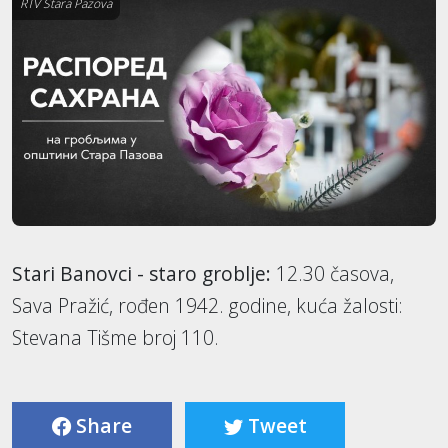
RTV Stara Pazova
Stari Banovci - staro groblje:
12.30 časova,
Sava Pražić, rođen 1942. godine, kuća žalosti:
Stevana Tišme broj 110.
Share
Tweet