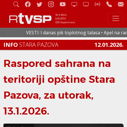
91.5 MHz
545 MTS
655 Supernova
VESTI: I danas pik toplotnog talasa • Apel na racio
INFO
STARA PAZOVA
12.01.2026.
Raspored sahrana na
teritoriji opštine Stara
Pazova, za utorak,
13.1.2026.