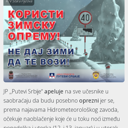
RTV Stara Pazova
JP ,,Putevi Srbije“
apeluje
na sve učesnike u
saobraćaju da budu posebno
oprezni
jer se,
prema najavama Hidrometeorološkog zavoda,
očekuje naoblačenje koje će u toku noći između
ponedeljka i utorka (12. i 13. januar) i u utorak,