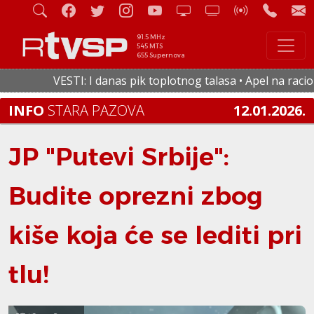
91.5 MHz
545 MTS
655 Supernova
VESTI: I danas pik toplotnog talasa • Apel na racional
INFO
STARA PAZOVA
12.01.2026.
JP "Putevi Srbije":
Budite oprezni zbog
kiše koja će se lediti pri
tlu!