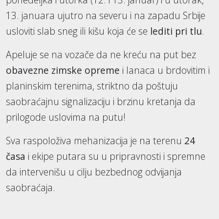
13. januara ujutro na severu i na zapadu Srbije
usloviti slab sneg ili kišu koja će se
lediti pri tlu
.
Apeluje se na vozače da ne kreću na put bez
obavezne zimske opreme
i lanaca u brdovitim i
planinskim terenima, striktno da poštuju
saobraćajnu signalizaciju i brzinu kretanja da
prilogode uslovima na putu!
Sva raspoloživa mehanizacija je na terenu
24
časa
i ekipe putara su u pripravnosti i spremne
da intervenišu u cilju bezbednog odvijanja
saobraćaja.