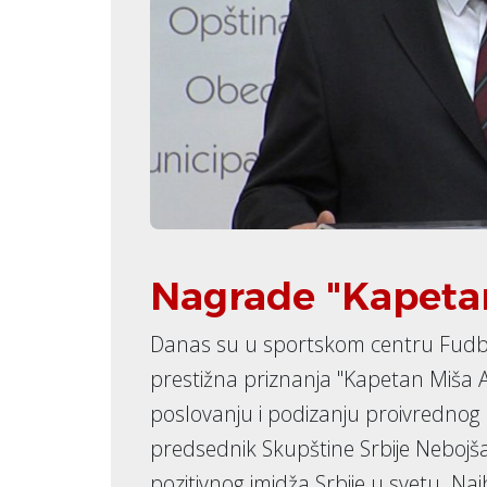
Nagrade "Kapeta
Danas su u sportskom centru Fudb
prestižna priznanja "Kapetan Miša An
poslovanju i podizanju proivrednog 
predsednik Skupštine Srbije Nebojša 
pozitivnog imidža Srbije u svetu. Naj