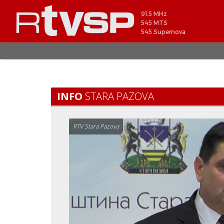
91.5 MHz
545 MTS
545 Supernova
INFO
STARA PAZOVA
RTV Stara Pazova