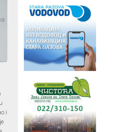
a
 u
o i
je
a