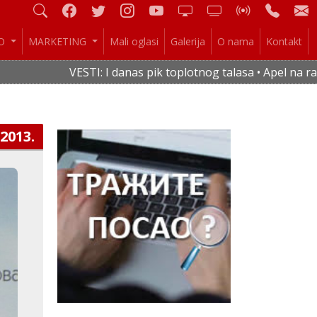
IO
MARKETING
Mali oglasi
Galerija
O nama
Kontakt
VESTI: I danas pik toplotnog talasa • Apel na racio
.2013.