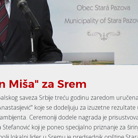
n Miša" za Srem
alskog saveza Srbije treću godinu zaredom uručen
astasijević" koje se dodeljuju za izuzetne rezultate
ambijenta. Ceremoniji dodele nagrada je prisustvova
Stefanović koji je poneo specijalno priznanje za širin
bolji lokalni lider u Sremu je predsednik opštine Star