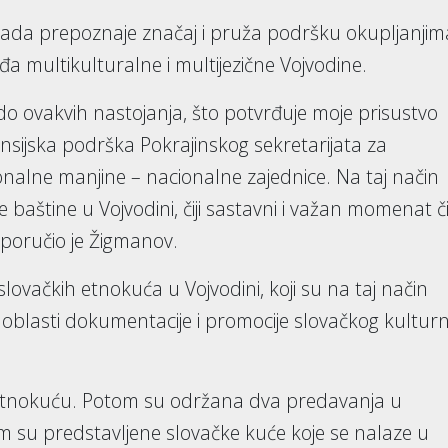
lada prepoznaje značaj i pruža podršku okupljanjim
đa multikulturalne i multijezične Vojvodine.
o do ovakvih nastojanja, što potvrđuje moje prisustvo
sijska podrška Pokrajinskog sekretarijata za
onalne manjine – nacionalne zajednice. Na taj način
baštine u Vojvodini, čiji sastavni i važan momenat č
, poručio je Žigmanov.
 slovačkih etnokuća u Vojvodini, koji su na taj način
 u oblasti dokumentacije i promocije slovačkog kultur
i etnokuću. Potom su održana dva predavanja u
atim su predstavljene slovačke kuće koje se nalaze u