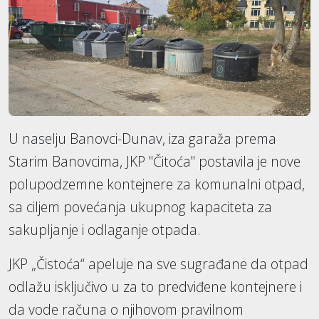
U naselju Banovci-Dunav, iza garaža prema
Starim Banovcima, JKP "Čitoća" postavila je nove
polupodzemne kontejnere za komunalni otpad,
sa ciljem povećanja ukupnog kapaciteta za
sakupljanje i odlaganje otpada.
JKP „Čistoća“ apeluje na sve sugrađane da otpad
odlažu isključivo u za to predviđene kontejnere i
da vode računa o njihovom pravilnom