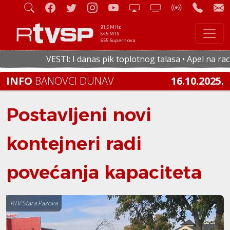
91.5 MHz
545 MTS
655 Supernova
VESTI: I danas pik toplotnog talasa • Apel na racion
INFO
BANOVCI DUNAV
16.10.2025.
Postavljeni novi
kontejneri radi
povećanja kapaciteta
RTV Stara Pazova