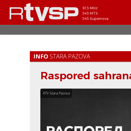
91.5 MHz
545 MTS
545 Supernova
INFO
STARA PAZOVA
Raspored sahrana
RTV Stara Pazova