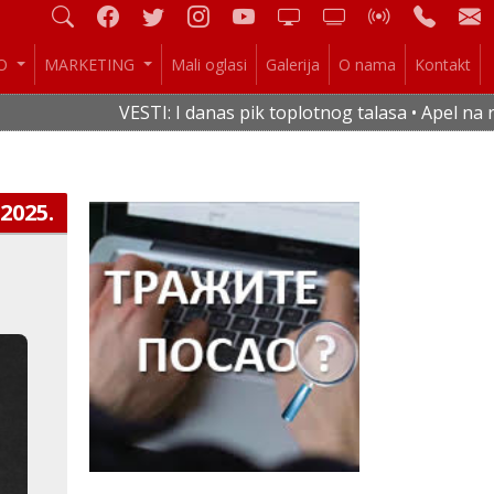
IO
MARKETING
Mali oglasi
Galerija
O nama
Kontakt
VESTI: I danas pik toplotnog talasa • Apel na raci
.2025.