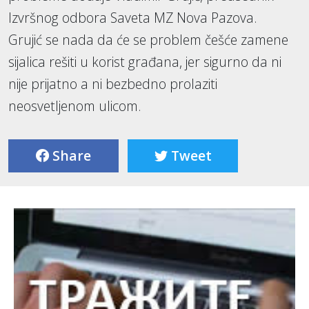
Izvršnog odbora Saveta MZ Nova Pazova.
Grujić se nada da će se problem češće zamene
sijalica rešiti u korist građana, jer sigurno da ni
nije prijatno a ni bezbedno prolaziti
neosvetljenom ulicom.
Share
Tweet