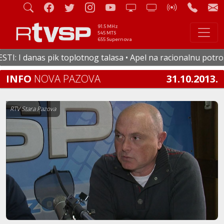
91.5 MHz
545 MTS
655 Supernova
: I danas pik toplotnog talasa • Apel na racionalnu potrošnj
INFO
NOVA PAZOVA
31.10.2013.
RTV Stara Pazova