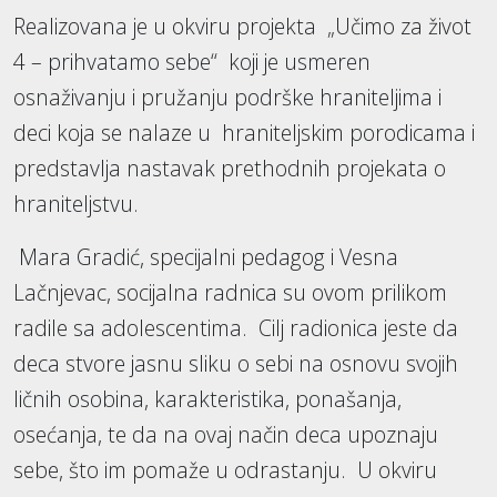
Realizovana je u okviru projekta „Učimo za život
4 – prihvatamo sebe“ koji je usmeren
osnaživanju i pružanju podrške hraniteljima i
deci koja se nalaze u hraniteljskim porodicama i
predstavlja nastavak prethodnih projekata o
hraniteljstvu.
Mara Gradić, specijalni pedagog i Vesna
Lačnjevac, socijalna radnica su ovom prilikom
radile sa adolescentima. Cilj radionica jeste da
deca stvore jasnu sliku o sebi na osnovu svojih
ličnih osobina, karakteristika, ponašanja,
osećanja, te da na ovaj način deca upoznaju
sebe, što im pomaže u odrastanju. U okviru