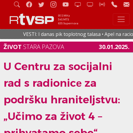
91.5 MHz
545 MTS
655 Supernova
VESTI: I danas pik toplotnog talasa • Apel na racional
ŽIVOT
STARA PAZOVA
30.01.2025.
U Centru za socijalni
rad s radionicе za
podršku hraniteljstvu:
„Učimo za život 4 –
prihvatamo sebe“