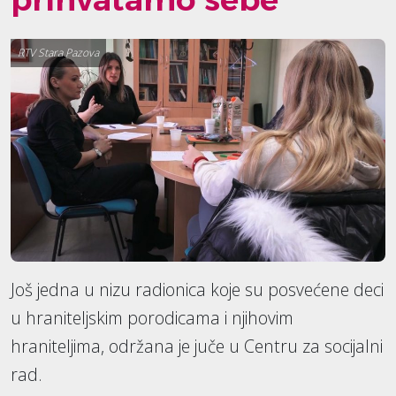
RTV Stara Pazova
Još jedna u nizu radionica koje su posvećene deci
u hraniteljskim porodicama i njihovim
hraniteljima, održana je juče u Centru za socijalni
rad.