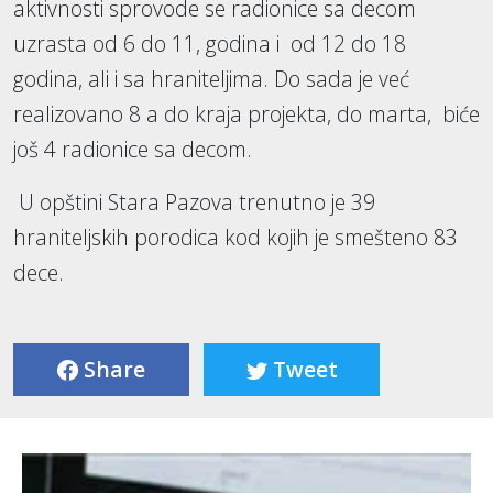
aktivnosti sprovode se radionice sa decom
uzrasta od 6 do 11, godina i od 12 do 18
godina, ali i sa hraniteljima. Do sada je već
realizovano 8 a do kraja projekta, do marta, biće
još 4 radionice sa decom.
U opštini Stara Pazova trenutno je 39
hraniteljskih porodica kod kojih je smešteno 83
dece.
Share
Tweet