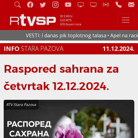
91.5 MHz
545 MTS
655 Supernova
VESTI: I danas pik toplotnog talasa • Apel na raciona
INFO
STARA PAZOVA
11.12.2024.
Raspored sahrana za
četvrtak 12.12.2024.
RTV Stara Pazova