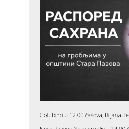
Golubinci u 12.00 časova, Biljana 
Nova Pazova Novo groblje u 14.00 č