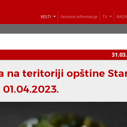
VESTI
Servisne informacije
TV
RAD
31.03
na teritoriji opštine Sta
 01.04.2023.