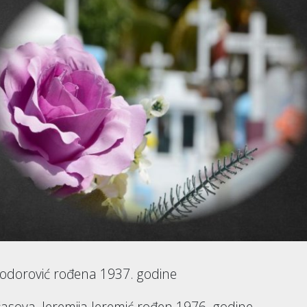
Teodorović rođena 1937. godine
asova, Jeremija Jeremić rođen 1976. godine