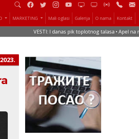
IO
MARKETING
Mali oglasi
Galerija
O nama
Kontakt
VESTI: I danas pik toplotnog talasa • Apel na rac
.2023.
ra