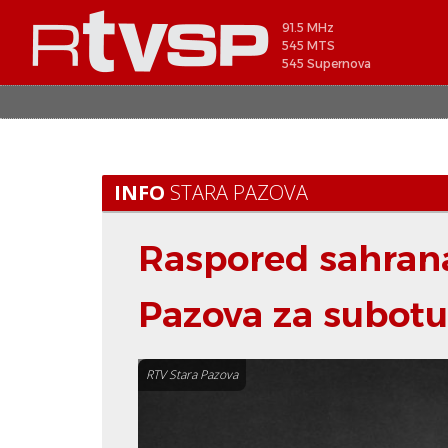
91.5 MHz
545 MTS
545 Supernova
INFO
STARA PAZOVA
Raspored sahrana 
Pazova za subotu
RTV Stara Pazova