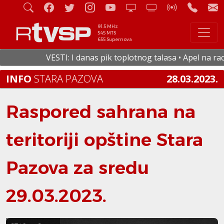
91.5 MHz
545 MTS
655 Supernova
VESTI: I danas pik toplotnog talasa • Apel na racion
INFO
STARA PAZOVA
28.03.2023.
Raspored sahrana na
teritoriji opštine Stara
Pazova za sredu
29.03.2023.