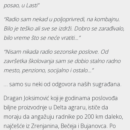
posao, u Lasti”
“Radio sam nekad u poljoprivredi, na kombajnu.
Bilo je teško ali sve se izdrži. Dobro se zarađivalo,
bilo vreme što se neće vratiti…”
“Nisam nikada radio sezonske poslove. Od
završetka školovanja sam se dobio stalno radno
mesto, penziono, socijalno i ostalo…”
… samo su neki od odgovora naših sugrađana.
Dragan Joksimović koji je godinama poslovođa
biljne proizvodnje u Delta agraru, ističe da
moraju da angažuju radnike po 200 km daleko,
najčešće iz Zrenjanina, Bečeja i Bujanovca. Po