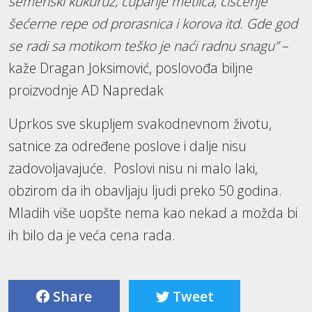
semenski kukuruz, čupanje metlica, čišćenje
šećerne repe od prorasnica i korova itd. Gde god
se radi sa motikom teško je naći radnu snagu”
–
kaže Dragan Joksimović, poslovođa biljne
proizvodnje AD Napredak
Uprkos sve skupljem svakodnevnom životu,
satnice za određene poslove i dalje nisu
zadovoljavajuće. Poslovi nisu ni malo laki,
obzirom da ih obavljaju ljudi preko 50 godina.
Mladih više uopšte nema kao nekad a možda bi
ih bilo da je veća cena rada.
Share
Tweet