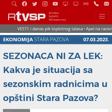
91.5 MHz
545 MTS
655 Supernova
VESTI: I danas pik toplotnog talasa • Apel na racionalnu
EKONOMIJA
STARA PAZOVA
07.03.2023.
SEZONACA NI ZA LEK:
Kakva je situacija sa
sezonskim radnicima u
opštini Stara Pazova?