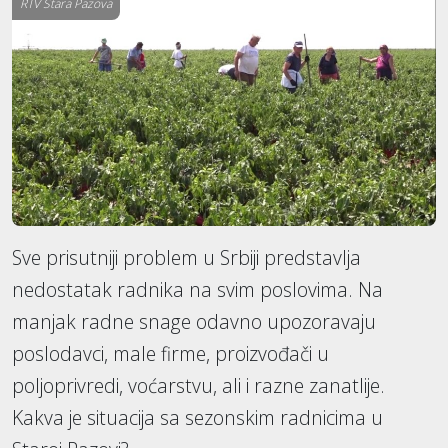
RTV Stara Pazova
Sve prisutniji problem u Srbiji predstavlja
nedostatak radnika na svim poslovima. Na
manjak radne snage odavno upozoravaju
poslodavci, male firme, proizvođači u
poljoprivredi, voćarstvu, ali i razne zanatlije.
Kakva je situacija sa sezonskim radnicima u