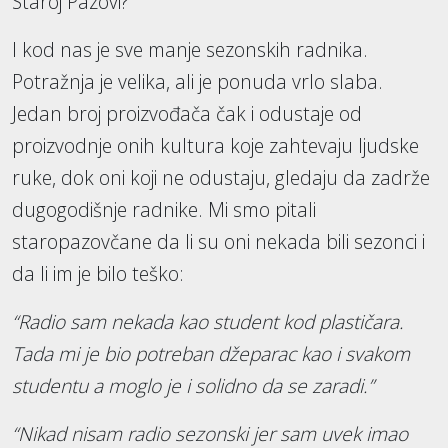
Staroj Pazovi?
I kod nas je sve manje sezonskih radnika.
Potražnja je velika, ali je ponuda vrlo slaba.
Jedan broj proizvođača čak i odustaje od
proizvodnje onih kultura koje zahtevaju ljudske
ruke, dok oni koji ne odustaju, gledaju da zadrže
dugogodišnje radnike. Mi smo pitali
staropazovčane da li su oni nekada bili sezonci i
da li im je bilo teško:
“Radio sam nekada kao student kod plastičara.
Tada mi je bio potreban džeparac kao i svakom
studentu a moglo je i solidno da se zaradi.”
“Nikad nisam radio sezonski jer sam uvek imao