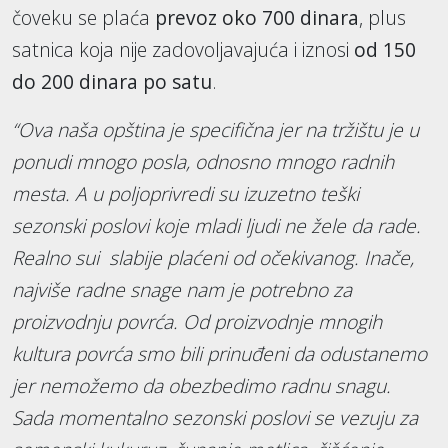
čoveku se plaća
prevoz oko 700 dinara
, plus
satnica koja nije zadovoljavajuća i iznosi
od 150
do 200 dinara po satu
.
“Ova naša opština je specifična jer na tržištu je u
ponudi mnogo posla, odnosno mnogo radnih
mesta. A u poljoprivredi su izuzetno teški
sezonski poslovi koje mladi ljudi ne žele da rade.
Realno sui slabije plaćeni od očekivanog. Inače,
najviše radne snage nam je potrebno za
proizvodnju povrća. Od proizvodnje mnogih
kultura povrća smo bili prinuđeni da odustanemo
jer nemožemo da obezbedimo radnu snagu.
Sada momentalno sezonski poslovi se vezuju za