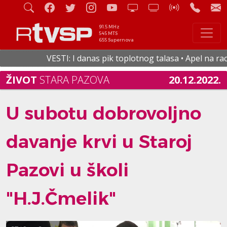
91.5 MHz
545 MTS
655 Supernova
VESTI: I danas pik toplotnog talasa • Apel na racion
ŽIVOT
STARA PAZOVA
20.12.2022.
U subotu dobrovoljno
davanje krvi u Staroj
Pazovi u školi
"H.J.Čmelik"