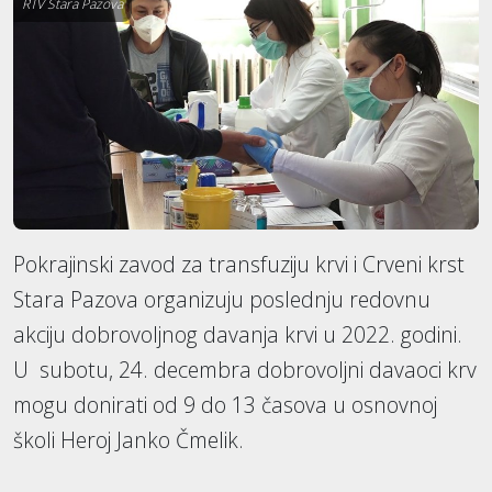
RTV Stara Pazova
Pokrajinski zavod za transfuziju krvi i Crveni krst
Stara Pazova organizuju poslednju redovnu
akciju dobrovoljnog davanja krvi u 2022. godini.
U subotu, 24. decembra dobrovoljni davaoci krv
mogu donirati od 9 do 13 časova u osnovnoj
školi Heroj Janko Čmelik.