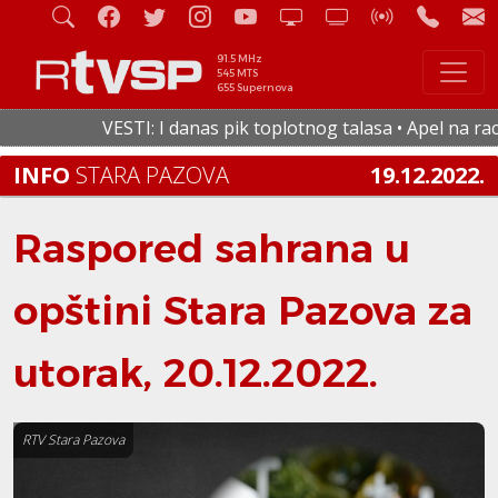
91.5 MHz
545 MTS
655 Supernova
VESTI: I danas pik toplotnog talasa • Apel na racion
INFO
STARA PAZOVA
19.12.2022.
Raspored sahrana u
opštini Stara Pazova za
utorak, 20.12.2022.
RTV Stara Pazova