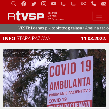
91.5 MHz
545 MTS
655 Supernova
VESTI: I danas pik toplotnog talasa • Apel na racional
INFO
STARA PAZOVA
11.03.2022.
RTV Stara Pazova