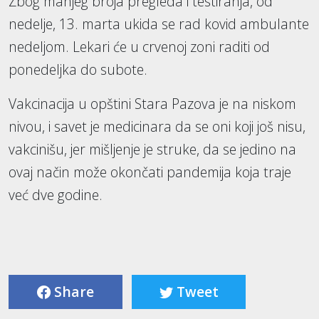
Zbog manjeg broja pregleda i testiranja, od
nedelje, 13. marta ukida se rad kovid ambulante
nedeljom. Lekari će u crvenoj zoni raditi od
ponedeljka do subote.
Vakcinacija u opštini Stara Pazova je na niskom
nivou, i savet je medicinara da se oni koji još nisu,
vakcinišu, jer mišljenje je struke, da se jedino na
ovaj način može okončati pandemija koja traje
već dve godine.
Share
Tweet