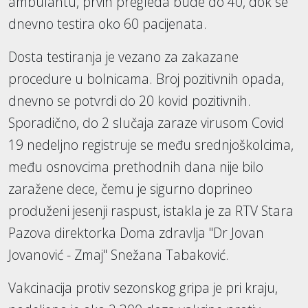
ambulantu, prvih pregleda bude do 40, dok se
dnevno testira oko 60 pacijenata.
Dosta testiranja je vezano za zakazane
procedure u bolnicama. Broj pozitivnih opada,
dnevno se potvrdi do 20 kovid pozitivnih.
Sporadično, do 2 slučaja zaraze virusom Covid
19 nedeljno registruje se među srednjoškolcima,
među osnovcima prethodnih dana nije bilo
zaražene dece, čemu je sigurno doprineo
produženi jesenji raspust, istakla je za RTV Stara
Pazova direktorka Doma zdravlja "Dr Jovan
Jovanović - Zmaj" Snežana Tabaković.
Vakcinacija protiv sezonskog gripa je pri kraju,