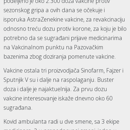
podeljeno je oko 2.300 doza vakcine protiv
sezonskog gripa a ovih dana se očekuje i
isporuka AstraZenekine vakcine, za revakcinaciju
odnosno treću dozu protiv korone, za koju je bilo
potrebno da se sugrađani prijave medicinarima
na Vakcinalnom punktu na Pazovačkim
bazenima zbog doziranja pomenute vakcine.
Vakcine ostala tri proizvodjača Sinofarm, Fajzer i
Sputnjik V su i dalje na raspolaganju. Buster
doza i dalje je najaktuelnija. Za prvu dozu
vakcine interesovanje iskaže dnevno oko 60
sugrađana.
Kovid ambulanta radi u dve smene, sa 3 ekipe