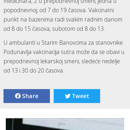
medicinara, 2 u prepodnevnoj smeni, jedna u
popodnevnoj, od 7 do 19 časova. Vakcinalni
punkt na bazenima radi svakim radnim danom
od 8 do 15 časova, subotom od 8 do 13.
U ambulanti u Starim Banovcima za stanovnike
Podunavlja vakcinacija sutra može da se obavi u
prepodnevnoj lekarskoj smeni, sledeće nedelje
od 13 i 30 do 20 časova.
Share
Tweet