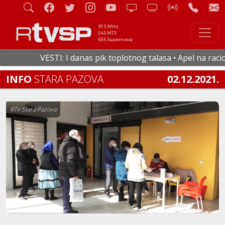
91.5 MHz
545 MTS
655 Supernova
VESTI: I danas pik toplotnog talasa • Apel na racional
INFO
STARA PAZOVA
02.12.2021.
RTV Stara Pazova