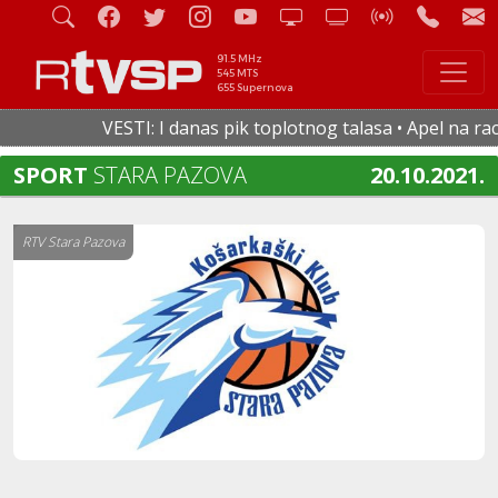
91.5 MHz
545 MTS
655 Supernova
VESTI: I danas pik toplotnog talasa • Apel na racio
SPORT
STARA PAZOVA
20.10.2021.
RTV Stara Pazova