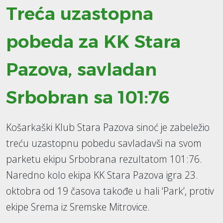
Treća uzastopna
pobeda za KK Stara
Pazova, savladan
Srbobran sa 101:76
Košarkaški Klub Stara Pazova sinoć je zabeležio
treću uzastopnu pobedu savladavši na svom
parketu ekipu Srbobrana rezultatom 101:76.
Naredno kolo ekipa KK Stara Pazova igra 23.
oktobra od 19 časova takođe u hali ‘Park’, protiv
ekipe Srema iz Sremske Mitrovice.