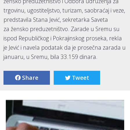
žensko preduzetništvo i Odbora udruženja za
trgovinu, ugostiteljstvo, turizam, saobraćaj i veze,
predstavila Stana Jević, sekretarka Saveta
za žensko preduzetništvo. Zarade u Sremu su
ispod Republičkog i Pokrajinskog proseka, rekla
je Jević i navela podatak da je prosečna zarada u
januaru, u Sremu, bila 33.159 dinara.
Share
Tweet