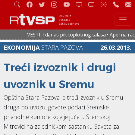
91.5 MHz
545 MTS
655 Supernova
VESTI: I danas pik toplotnog talasa • Apel na racio
EKONOMIJA
STARA PAZOVA
26.03.2013.
Treći izvoznik i drugi
uvoznik u Sremu
Opština Stara Pazova je treći izvoznik u Sremu i
druga po uvozu, govore podaci Sremske
privredne komore koje je juče u Sremskoj
Mitrovici na zajedničkom sastanku Saveta za