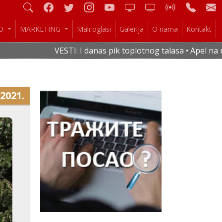
IO
MARKETING
Mali oglasi
Galerija
O nama
Kontakt
VESTI: I danas pik toplotnog talasa • Apel na rac
.2021.