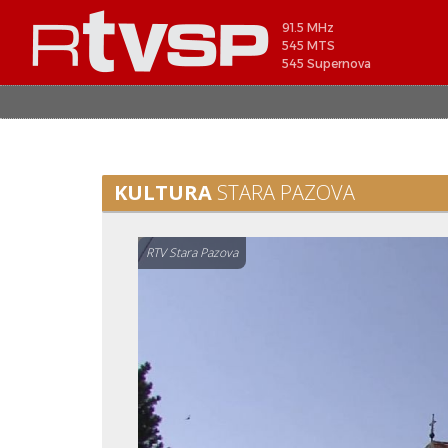
91.5 MHz
545 MTS
545 Supernova
KULTURA
STARA PAZOVA
RTV Stara Pazova