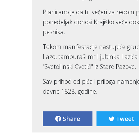
Planirano je da tri večeri za redom po
ponedeljak donosi Krajiško veče dok
pesnika.
Tokom manifestacije nastupiće grup
Lazo, tamburaši mr Ljubinka Lazića i
"Svetoilinski Cvetići" iz Stare Pazove.
Sav prihod od pića i priloga namenjen
davne 1828. godine.
Share
Tweet