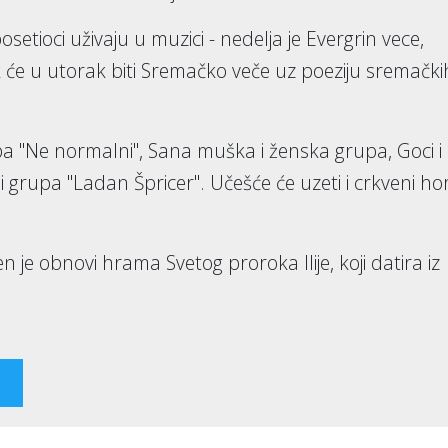
setioci uživaju u muzici - nedelja je Evergrin vece,
 će u utorak biti Sremačko veče uz poeziju sremački
a "Ne normalni", Sana muška i ženska grupa, Goci i
 grupa "Ladan Špricer". Učešće će uzeti i crkveni ho
 je obnovi hrama Svetog proroka Ilije, koji datira iz