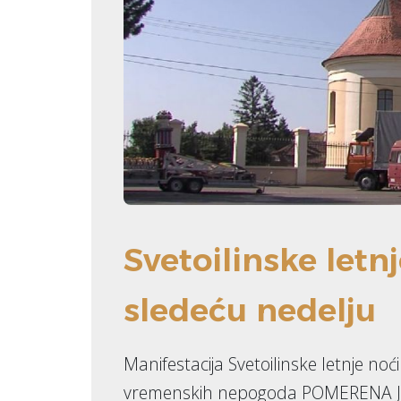
Svetoilinske let
sledeću nedelju
Manifestacija Svetoilinske letnje noć
vremenskih nepogoda POMERENA JE