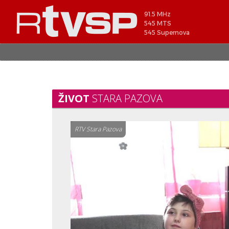
91.5 MHz
545 MTS
545 Supernova
ŽIVOT
STARA PAZOVA
RTV Stara Pazova