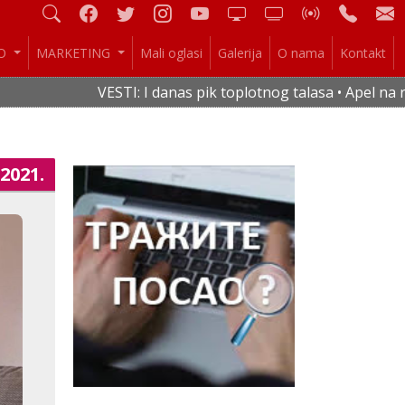
IO
MARKETING
Mali oglasi
Galerija
O nama
Kontakt
VESTI: I danas pik toplotnog talasa • Apel na raci
.2021.