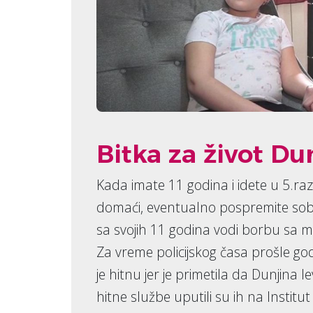
Bitka za život Du
Kada imate 11 godina i idete u 5.raz
domaći, eventualno pospremite sob
sa svojih 11 godina vodi borbu sa
Za vreme policijskog časa prošle g
je hitnu jer je primetila da Dunjina l
hitne službe uputili su ih na Institut 