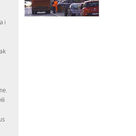
a i
žak
me.
li
us