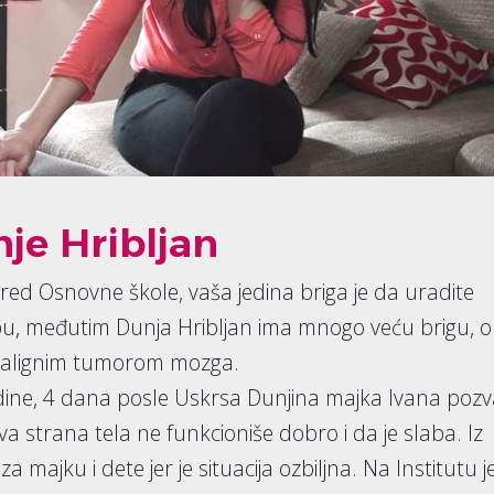
nje Hribljan
red Osnovne škole, vaša jedina briga je da uradite
u, međutim Dunja Hribljan ima mnogo veću brigu, 
 malignim tumorom mozga.
odine, 4 dana posle Uskrsa Dunjina majka Ivana pozv
eva strana tela ne funkcioniše dobro i da je slaba. Iz
za majku i dete jer je situacija ozbiljna. Na Institutu j