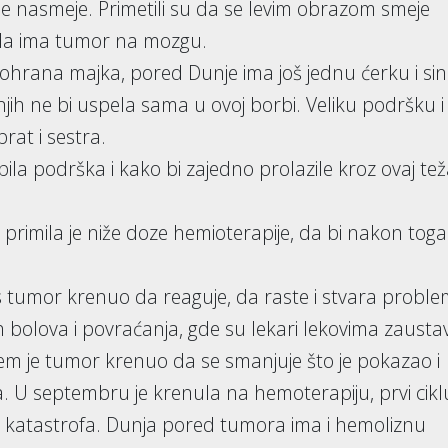
e nasmeje. Primetili su da se levim obrazom smeje
li da ima tumor na mozgu.
hrana majka, pored Dunje ima još jednu ćerku i sin
njih ne bi uspela sama u ovoj borbi. Veliku podršku i
rat i sestra.
 bila podrška i kako bi zajedno prolazile kroz ovaj te
 primila je niže doze hemioterapije, da bi nakon toga
tos tumor krenuo da reaguje, da raste i stvara proble
 bolova i povraćanja, gde su lekari lekovima zaustavi
m je tumor krenuo da se smanjuje što je pokazao i
 U septembru je krenula na hemoterapiju, prvi cikl
io katastrofa. Dunja pored tumora ima i hemoliznu