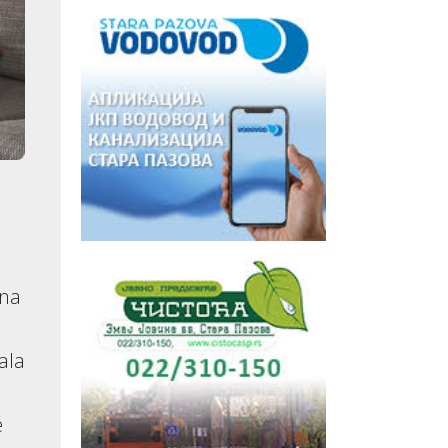
ona
ala
e