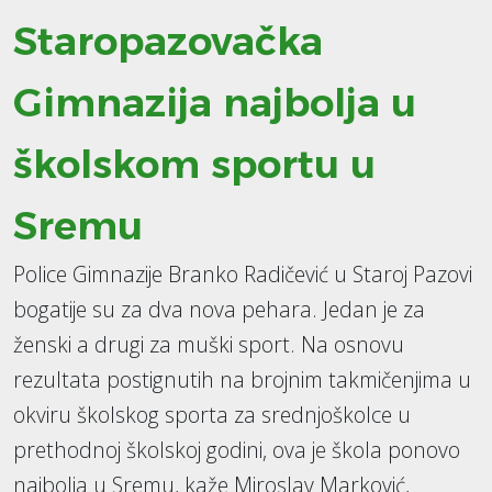
Staropazovačka
Gimnazija najbolja u
školskom sportu u
Sremu
Police Gimnazije Branko Radičević u Staroj Pazovi
bogatije su za dva nova pehara. Jedan je za
ženski a drugi za muški sport. Na osnovu
rezultata postignutih na brojnim takmičenjima u
okviru školskog sporta za srednjoškolce u
prethodnoj školskoj godini, ova je škola ponovo
najbolja u Sremu, kaže Miroslav Marković,