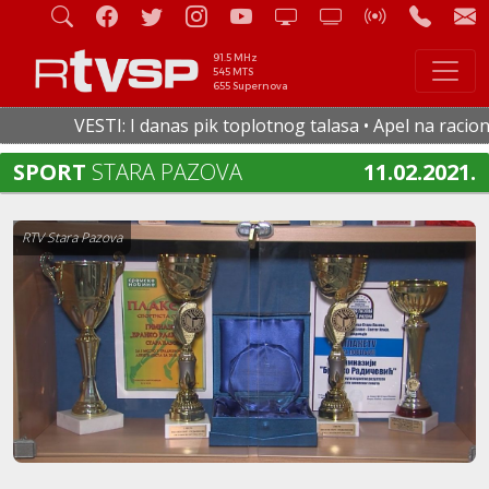
91.5 MHz
545 MTS
655 Supernova
VESTI: I danas pik toplotnog talasa • Apel na racionalnu
SPORT
STARA PAZOVA
11.02.2021.
RTV Stara Pazova