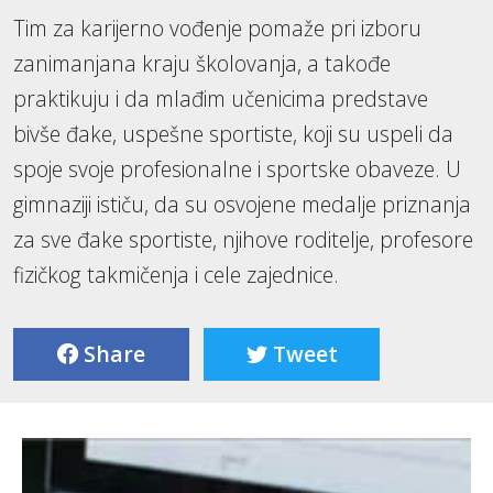
Tim za karijerno vođenje pomaže pri izboru
zanimanjana kraju školovanja, a takođe
praktikuju i da mlađim učenicima predstave
bivše đake, uspešne sportiste, koji su uspeli da
spoje svoje profesionalne i sportske obaveze. U
gimnaziji ističu, da su osvojene medalje priznanja
za sve đake sportiste, njihove roditelje, profesore
fizičkog takmičenja i cele zajednice.
Share
Tweet