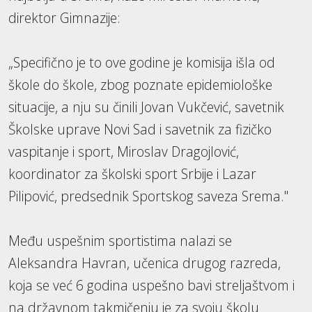
direktor Gimnazije:
„Specifično je to ove godine je komisija išla od
škole do škole, zbog poznate epidemiološke
situacije, a nju su činili Jovan Vukčević, savetnik
Školske uprave Novi Sad i savetnik za fizičko
vaspitanje i sport, Miroslav Dragojlović,
koordinator za školski sport Srbije i Lazar
Pilipović, predsednik Sportskog saveza Srema."
Među uspešnim sportistima nalazi se
Aleksandra Havran, učenica drugog razreda,
koja se već 6 godina uspešno bavi streljaštvom i
na državnom takmičenju je za svoju školu