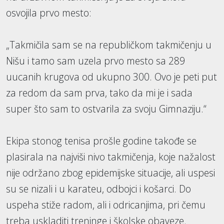
osvojila prvo mesto:
„Takmičila sam se na republičkom takmičenju u
Nišu i tamo sam uzela prvo mesto sa 289
uucanih krugova od ukupno 300. Ovo je peti put
za redom da sam prva, tako da mi je i sada
super što sam to ostvarila za svoju Gimnaziju.“
Ekipa stonog tenisa prošle godine takođe se
plasirala na najviši nivo takmičenja, koje nažalost
nije održano zbog epidemijske situacije, ali uspesi
su se nizali i u karateu, odbojci i košarci. Do
uspeha stiže radom, ali i odricanjima, pri čemu
treba uskladiti treninge i školske obaveze.