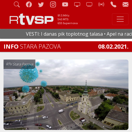
91.5 MHz
545 MTS
655 Supernova
VESTI: I danas pik toplotnog talasa • Apel na racion
INFO
STARA PAZOVA
08.02.2021.
RTV Stara Pazova