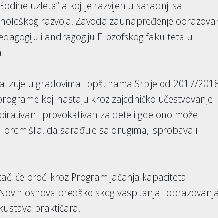
dine uzleta“ a koji je razvijen u saradnji sa
ehnološkog razvoja, Zavoda zaunapređenje obrazova
pedagogiju i andragogiju Filozofskog fakulteta u
a.
alizuje u gradovima i opštinama Srbije od 2017/201
programe koji nastaju kroz zajedničko učestvovanje
nspirativan i provokativan za dete i gde ono može
a promišlja, da sarađuje sa drugima, isprobava i
itači će proći kroz Program jačanja kapaciteta
Novih osnova predškolskog vaspitanja i obrazovanj
skustava praktičara.