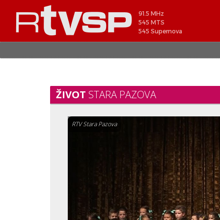
91.5 MHz
545 MTS
545 Supernova
ŽIVOT
STARA PAZOVA
RTV Stara Pazova