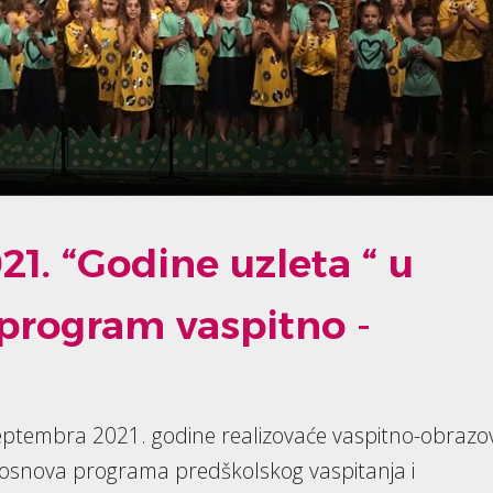
1. “Godine uzleta “ u
 program vaspitno -
septembra 2021. godine realizovaće vaspitno-obrazo
 osnova programa predškolskog vaspitanja i