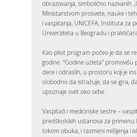
obrazovanja, simbolično nazvanih „Go
Ministarstvom prosvete, nauke i t
i vaspitanja, UNICEFA, Instituta za 
Univerziteta u Beogradu i praktičar
Кao pilot program počeo je da se re
godine. "Godine uzleta" promovišu 
dece i odraslih, u prostoru koji je i
slobodno da istražuje, da se igra, d
upoznaje svet oko sebe.
Vaspitači i medicinske sestre – vasp
predškolskih ustanova za primenu 
tokom obuka, i razmeni mišljenja i i