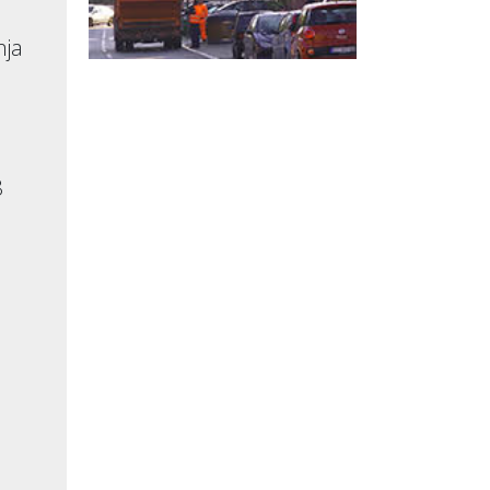
nja
8
a