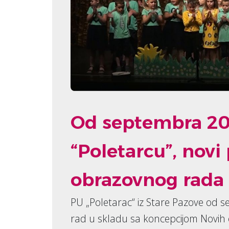
Od septembra 202
“Poletarcu”, novi
obrazovnog rada
PU „Poletarac“ iz Stare Pazove od 
rad u skladu sa koncepcijom Novih