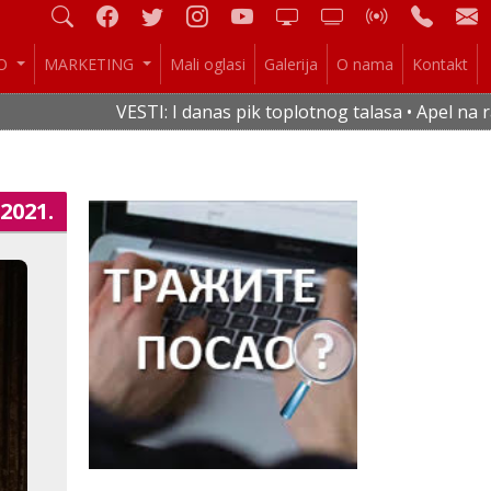
IO
MARKETING
Mali oglasi
Galerija
O nama
Kontakt
VESTI: I danas pik toplotnog talasa • Apel na racio
.2021.