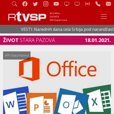
91.5 MHz
545 MTS
655 Supernova
VESTI: Narednih dana cela Srbija pod narandžastim met
ŽIVOT
STARA PAZOVA
18.01.2021.
RTV Stara Pazova