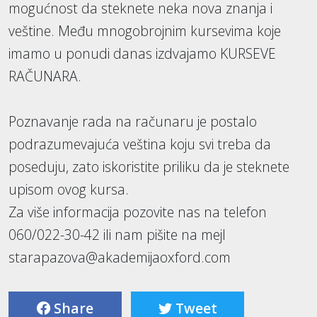
mogućnost da steknete neka nova znanja i
veštine. Među mnogobrojnim kursevima koje
imamo u ponudi danas izdvajamo KURSEVE
RAČUNARA.
Poznavanje rada na računaru je postalo
podrazumevajuća veština koju svi treba da
poseduju, zato iskoristite priliku da je steknete
upisom ovog kursa.
Za više informacija pozovite nas na telefon
060/022-30-42 ili nam pišite na mejl
starapazova@akademijaoxford.com
Share
Tweet