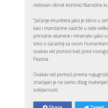
redovan obrok korisnici Narodne kuh
"Jačanje imuniteta jako je bitno u
kao i mandarine sadrže u sebi velike
prirodne vitamine i minerale i jako 
smo u saradnji sa ovom humanitarno
ovakav vid pomoći baš pred novogodi
Pazova.
Ovakav vid pomoći prema najugrože
značajan je ne samo zbog materijaln
solidarnosti.
Share
Tweet