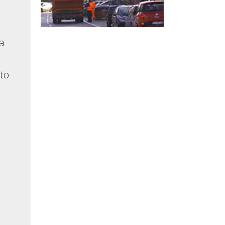
ka
što