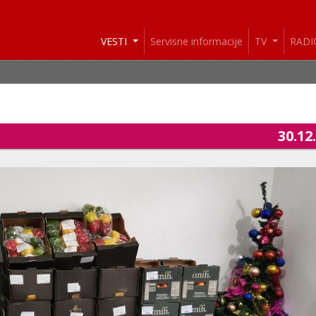
VESTI
Servisne informacije
TV
RAD
30.12