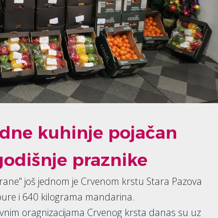
dne kuhinje pojačan
odišnje praznike
rane" još jednom je Crvenom krstu Stara Pazova
bure i 640 kilograma mandarina.
snovnim oragnizacijama Crvenog krsta danas su uz