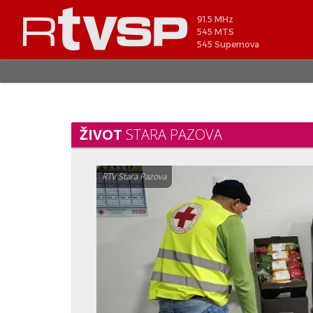
91.5 MHz
545 MTS
545 Supernova
ŽIVOT
STARA PAZOVA
RTV Stara Pazova