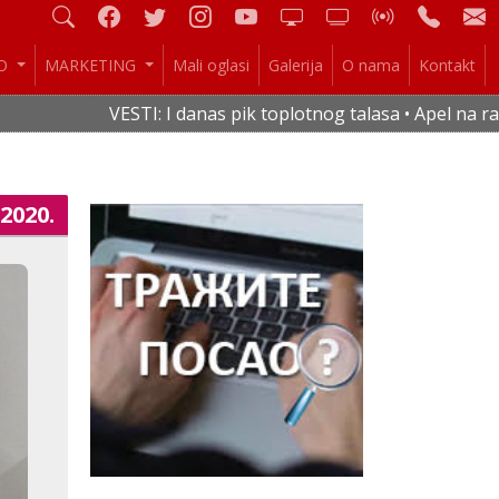
IO
MARKETING
Mali oglasi
Galerija
O nama
Kontakt
VESTI: I danas pik toplotnog talasa • Apel na racio
.2020.