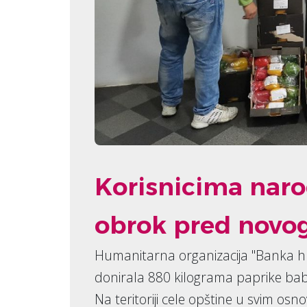
Korisnicima naro
obrok pred novog
Humanitarna organizacija "Banka h
donirala 880 kilograma paprike ba
Na teritoriji cele opštine u svim o