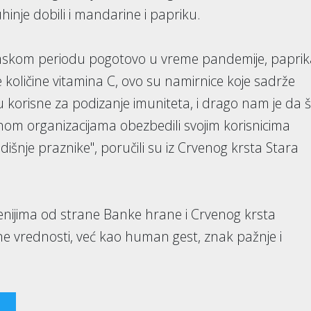
inje dobili i mandarine i papriku.
 zimskom periodu pogotovo u vreme pandemije, papri
 količine vitamina C, ovo su namirnice koje sadrže
su korisne za podizanje imuniteta, i drago nam je da 
m organizacijama obezbedili svojim korisnicima
šnje praznike", poručili su iz Crvenog krsta Stara
nijima od strane Banke hrane i Crvenog krsta
e vrednosti, već kao human gest, znak pažnje i