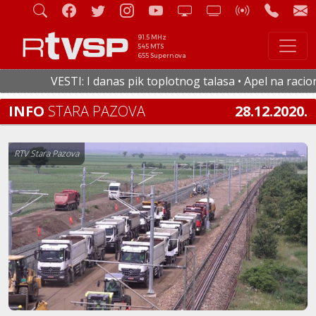
91.5 MHz
545 MTS
655 Supernova
VESTI: I danas pik toplotnog talasa • Apel na racionaln
INFO
STARA PAZOVA
28.12.2020.
RTV Stara Pazova