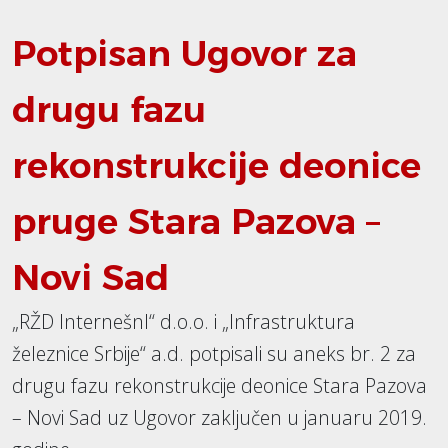
Potpisan Ugovor za
drugu fazu
rekonstrukcije deonice
pruge Stara Pazova –
Novi Sad
„RŽD Internešnl“ d.o.o. i „Infrastruktura
železnice Srbije“ a.d. potpisali su aneks br. 2 za
drugu fazu rekonstrukcije deonice Stara Pazova
– Novi Sad uz Ugovor zaključen u januaru 2019.