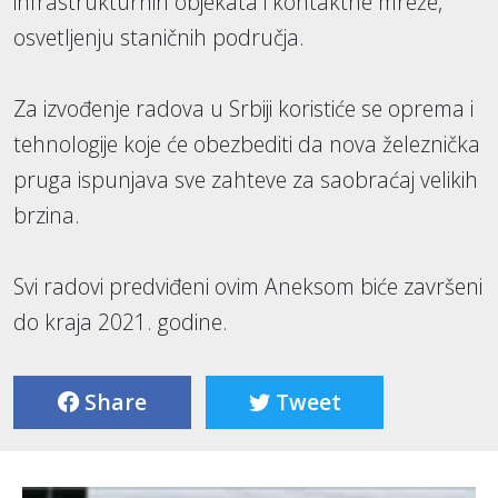
infrastrukturnih objekata i kontaktne mreže,
osvetljenju staničnih područja.
Za izvođenje radova u Srbiji koristiće se oprema i
tehnologije koje će obezbediti da nova železnička
pruga ispunjava sve zahteve za saobraćaj velikih
brzina.
Svi radovi predviđeni ovim Aneksom biće završeni
do kraja 2021. godine.
Share
Tweet