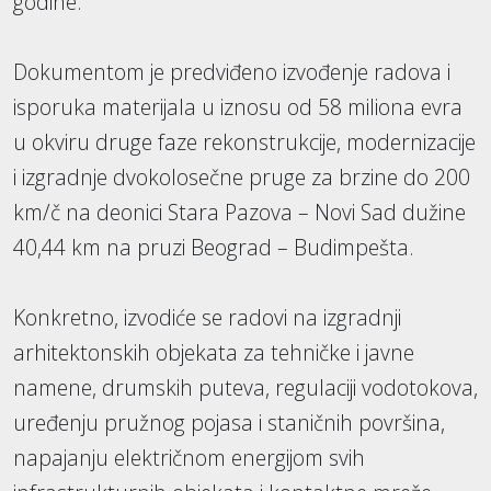
godine.
Dokumentom je predviđeno izvođenje radova i
isporuka materijala u iznosu od 58 miliona evra
u okviru druge faze rekonstrukcije, modernizacije
i izgradnje dvokolosečne pruge za brzine do 200
km/č na deonici Stara Pazova – Novi Sad dužine
40,44 km na pruzi Beograd – Budimpešta.
Konkretno, izvodiće se radovi na izgradnji
arhitektonskih objekata za tehničke i javne
namene, drumskih puteva, regulaciji vodotokova,
uređenju pružnog pojasa i staničnih površina,
napajanju električnom energijom svih