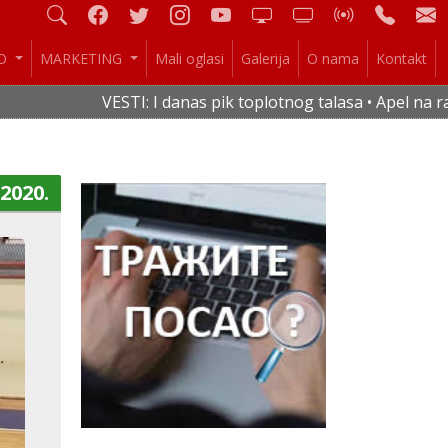
IO
MARKETING
Mali oglasi
Galerija
O nama
Kontakt
VESTI: I danas pik toplotnog talasa • Apel na racio
.2020.