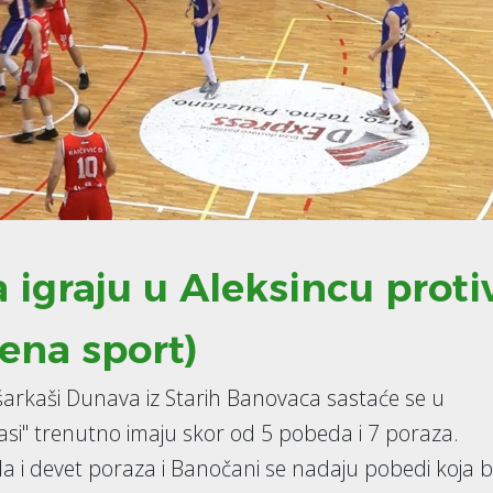
 igraju u Aleksincu proti
ena sport)
ošarkaši Dunava iz Starih Banovaca sastaće se u
asi" trenutno imaju skor od 5 pobeda i 7 poraza.
a i devet poraza i Banočani se nadaju pobedi koja bi