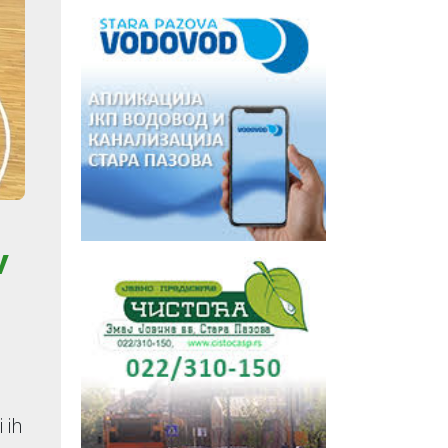
v
 ih