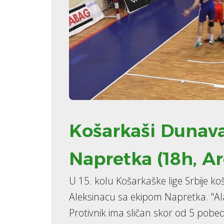
Košarkaši Dunava
Napretka (18h, Ar
U 15. kolu Košarkaške lige Srbije k
Aleksinacu sa ekipom Napretka. "Al
Protivnik ima sličan skor od 5 pobed