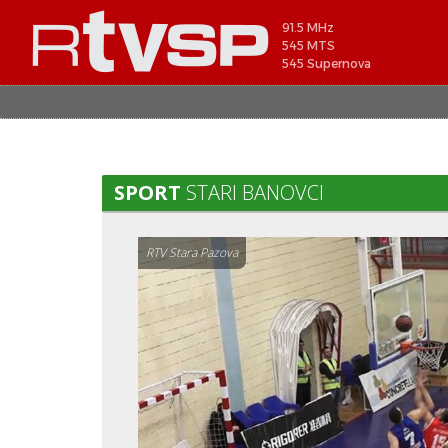
91.5 MHz
545 MTS
545 Supernova
SPORT
STARI BANOVCI
RTV Stara Pazova