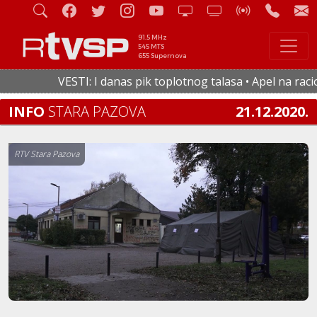
91.5 MHz
545 MTS
655 Supernova
VESTI: I danas pik toplotnog talasa • Apel na raciona
INFO
STARA PAZOVA
21.12.2020.
RTV Stara Pazova