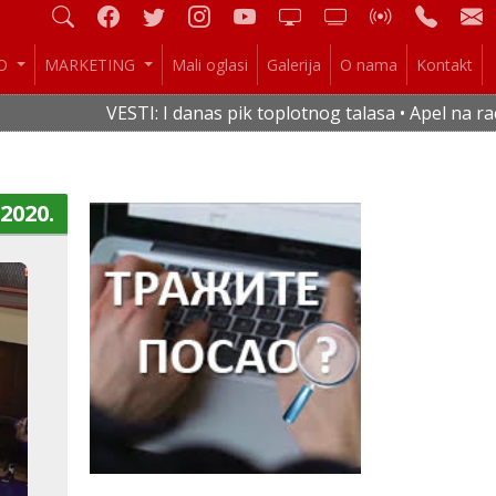
IO
MARKETING
Mali oglasi
Galerija
O nama
Kontakt
VESTI: I danas pik toplotnog talasa • Apel na racio
.2020.