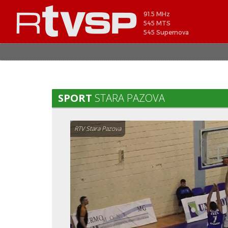
91.5 MHz
545 MTS
545 Supernova
SPORT
STARA PAZOVA
RTV Stara Pazova