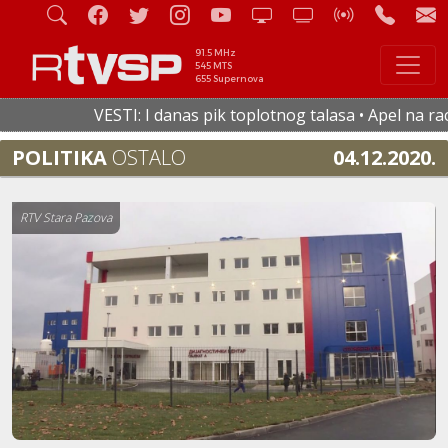
91.5 MHz
545 MTS
655 Supernova
VESTI: I danas pik toplotnog talasa • Apel na racio
POLITIKA
OSTALO
04.12.2020.
RTV Stara Pazova