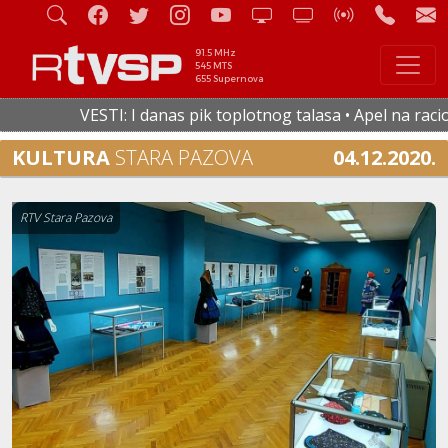
91.5 MHz
545 MTS
655 Supernova
VESTI: I danas pik toplotnog talasa • Apel na racional
KULTURA
STARA PAZOVA
04.12.2020.
RTV Stara Pazova