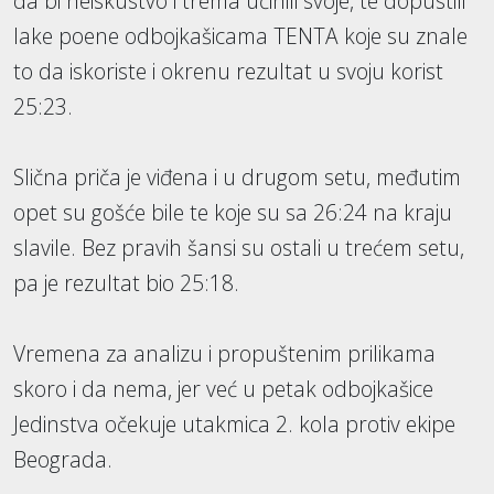
da bi neiskustvo i trema učinili svoje, te dopustili
lake poene odbojkašicama TENTA koje su znale
to da iskoriste i okrenu rezultat u svoju korist
25:23.
Slična priča je viđena i u drugom setu, međutim
opet su gošće bile te koje su sa 26:24 na kraju
slavile. Bez pravih šansi su ostali u trećem setu,
pa je rezultat bio 25:18.
Vremena za analizu i propuštenim prilikama
skoro i da nema, jer već u petak odbojkašice
Jedinstva očekuje utakmica 2. kola protiv ekipe
Beograda.