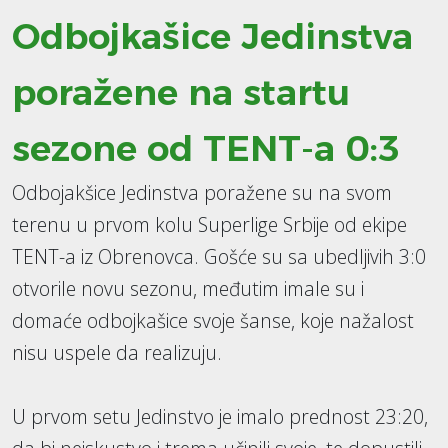
Odbojkašice Jedinstva
poražene na startu
sezone od TENT-a 0:3
Odbojakšice Jedinstva poražene su na svom
terenu u prvom kolu Superlige Srbije od ekipe
TENT-a iz Obrenovca. Gošće su sa ubedljivih 3:0
otvorile novu sezonu, međutim imale su i
domaće odbojkašice svoje šanse, koje nažalost
nisu uspele da realizuju.
U prvom setu Jedinstvo je imalo prednost 23:20,