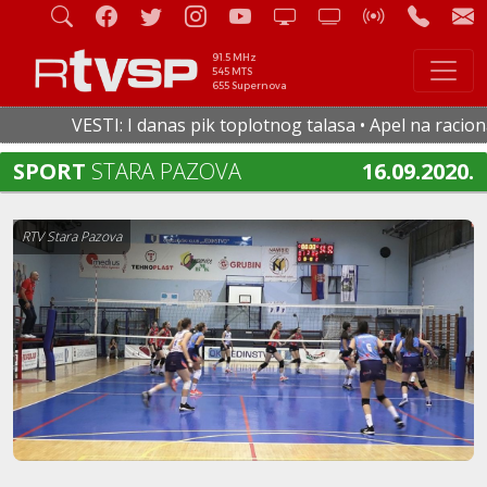
91.5 MHz
545 MTS
655 Supernova
VESTI: I danas pik toplotnog talasa • Apel na racionaln
SPORT
STARA PAZOVA
16.09.2020.
RTV Stara Pazova