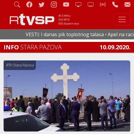
91.5 MHz
545 MTS
655 Supernova
VESTI: I danas pik toplotnog talasa • Apel na raciona
INFO
STARA PAZOVA
10.09.2020.
RTV Stara Pazova