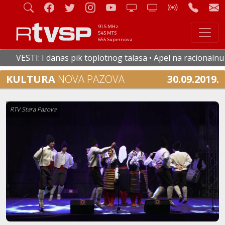
91.5 MHz
545 MTS
655 Supernova
VESTI: I danas pik toplotnog talasa • Apel na racionalnu po
KULTURA
NOVA PAZOVA
30.09.2019.
RTV Stara Pazova