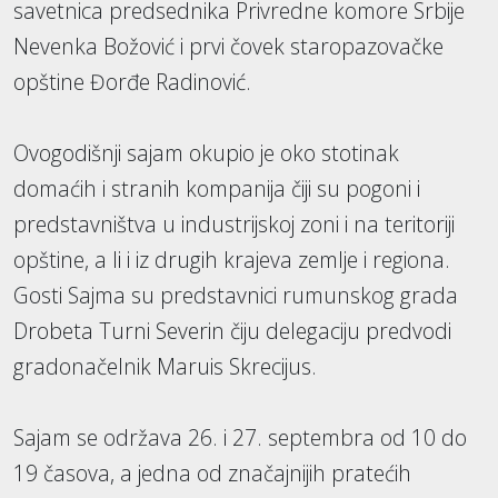
savetnica predsednika Privredne komore Srbije
Nevenka Božović i prvi čovek staropazovačke
opštine Đorđe Radinović.
Ovogodišnji sajam okupio je oko stotinak
domaćih i stranih kompanija čiji su pogoni i
predstavništva u industrijskoj zoni i na teritoriji
opštine, a li i iz drugih krajeva zemlje i regiona.
Gosti Sajma su predstavnici rumunskog grada
Drobeta Turni Severin čiju delegaciju predvodi
gradonačelnik Maruis Skrecijus.
Sajam se održava 26. i 27. septembra od 10 do
19 časova, a jedna od značajnijih pratećih