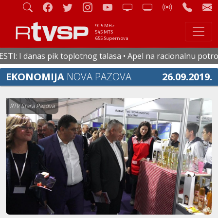
91.5 MHz
545 MTS
655 Supernova
 I danas pik toplotnog talasa • Apel na racionalnu potrošnju
EKONOMIJA
NOVA PAZOVA
26.09.2019.
RTV Stara Pazova