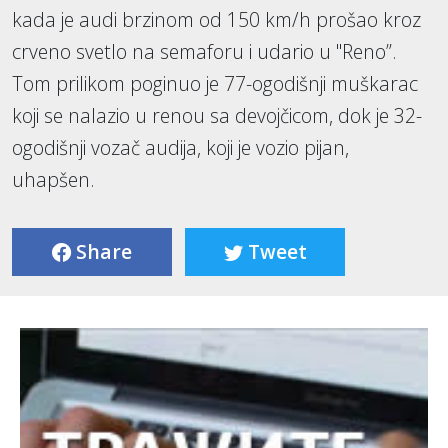
kada je audi brzinom od 150 km/h prošao kroz
crveno svetlo na semaforu i udario u "Reno”.
Tom prilikom poginuo je 77-ogodišnji muškarac
koji se nalazio u renou sa devojčicom, dok je 32-
ogodišnji vozač audija, koji je vozio pijan,
uhapšen.
Share
Tweet