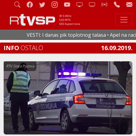
91.5 MHz
545 MTS
655 Supernova
VESTI: I danas pik toplotnog talasa • Apel na racion
INFO
OSTALO
16.09.2019.
RTV Stara Pazova