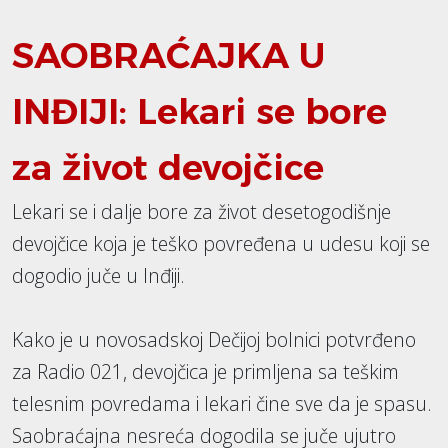
SAOBRAĆAJKA U
INĐIJI: Lekari se bore
za život devojčice
Lekari se i dalje bore za život desetogodišnje
devojčice koja je teško povređena u udesu koji se
dogodio juče u Inđiji.
Kako je u novosadskoj Dečijoj bolnici potvrđeno
za Radio 021, devojčica je primljena sa teškim
telesnim povredama i lekari čine sve da je spasu.
Saobraćajna nesreća dogodila se juče ujutro