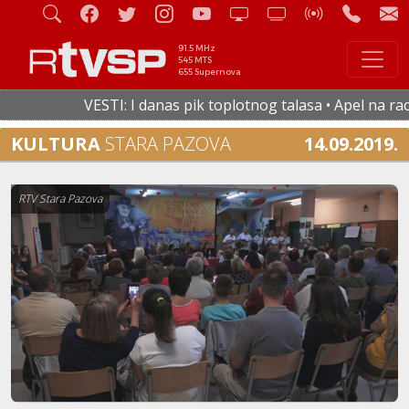
91.5 MHz
545 MTS
655 Supernova
VESTI: I danas pik toplotnog talasa • Apel na racion
KULTURA
STARA PAZOVA
14.09.2019.
RTV Stara Pazova