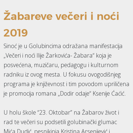
Žabareve večeri i noći
2019
Sinoć je u Golubincima odražana manifestacija
„Večeri i noći Ilije Žarkovića- Žabara“ koja je
posvećena, muzičaru, pedagogu i kulturnom
radniku iz ovog mesta. U fokusu ovogodišnjeg
programa je književnost i tim povodom upriličena
je promocija romana „Dodir odaje“ Ksenije Ćaćić.
U holu škole “23. Oktobar” na Žabarov život i
rad te večeri su podsetili golubinački glumac
Mića Dudić, pesnikinja Kristina Arsenijević i